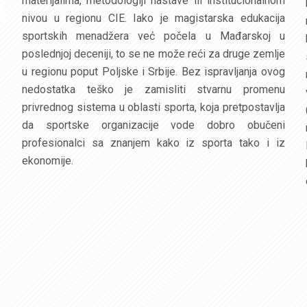
materijalima, metodologiji nastave ili institucionalnom
nivou u regionu CIE. Iako je magistarska edukacija
sportskih menadžera već počela u Mađarskoj u
poslednjoj deceniji, to se ne može reći za druge zemlje
u regionu poput Poljske i Srbije. Bez ispravljanja ovog
nedostatka teško je zamisliti stvarnu promenu
privrednog sistema u oblasti sporta, koja pretpostavlja
da sportske organizacije vode dobro obučeni
profesionalci sa znanjem kako iz sporta tako i iz
ekonomije.