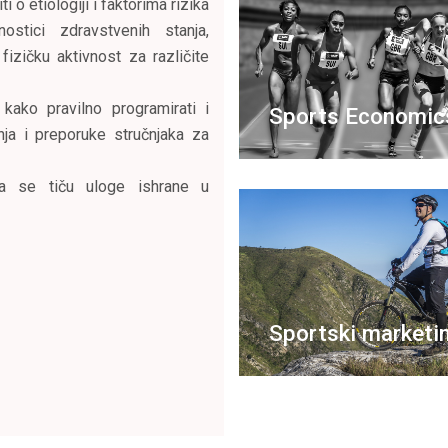
 o etiologiji i faktorima rizika
ostici zdravstvenih stanja,
fizičku aktivnost za različite
 kako pravilno programirati i
Sports Economic
nja i preporuke stručnjaka za
oja se tiču uloge ishrane u
Sportski marketi