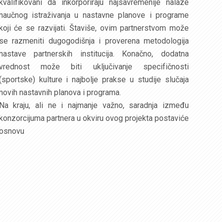
kvalifikovani da inkorporiraju najsavremenije nalaze
naučnog istraživanja u nastavne planove i programe
koji će se razvijati. Štaviše, ovim partnerstvom može
se razmeniti dugogodišnja i proverena metodologija
nastave partnerskih institucija. Konačno, dodatna
vrednost može biti uključivanje specifičnosti
(sportske) kulture i najbolje prakse u studije slučaja
novih nastavnih planova i programa.
Na kraju, ali ne i najmanje važno, saradnja između
konzorcijuma partnera u okviru ovog projekta postaviće
osnovu