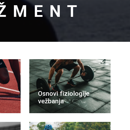
DŽMENT
Osnovi fiziologije
vežbanja