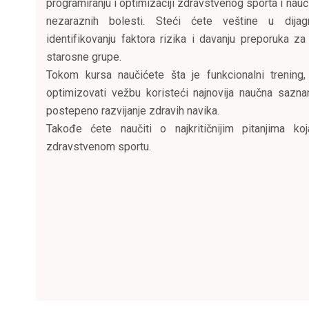
programiranju i optimizaciji zdravstvenog sporta i naučiti
nezaraznih bolesti. Steći ćete veštine u dijagn
identifikovanju faktora rizika i davanju preporuka za 
starosne grupe.
Tokom kursa naučićete šta je funkcionalni trening,
optimizovati vežbu koristeći najnovija naučna sazna
postepeno razvijanje zdravih navika.
Takođe ćete naučiti o najkritičnijim pitanjima k
zdravstvenom sportu.