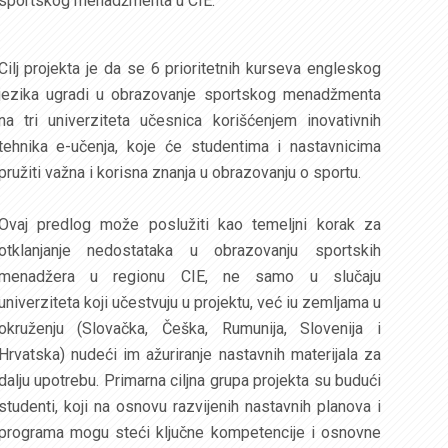
sportskog menadžmenta u CIE.
Cilj projekta je da se 6 prioritetnih kurseva engleskog
jezika ugradi u obrazovanje sportskog menadžmenta
na tri univerziteta učesnica korišćenjem inovativnih
tehnika e-učenja, koje će studentima i nastavnicima
pružiti važna i korisna znanja u obrazovanju o sportu.
Ovaj predlog može poslužiti kao temeljni korak za
otklanjanje nedostataka u obrazovanju sportskih
menadžera u regionu CIE, ne samo u slučaju
univerziteta koji učestvuju u projektu, već iu zemljama u
okruženju (Slovačka, Češka, Rumunija, Slovenija i
Hrvatska) nudeći im ažuriranje nastavnih materijala za
dalju upotrebu. Primarna ciljna grupa projekta su budući
studenti, koji na osnovu razvijenih nastavnih planova i
programa mogu steći ključne kompetencije i osnovne