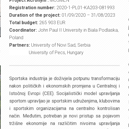
Project Acronym :
MOSMEN
Registration number:
2020-1-PL01-KA203-081993
Duration of the project:
01/09/2020 – 31/08/2023
Total budget:
265 903 EUR
Coordinator:
John Paul II University in Biala Podlaska,
Poland
Partners:
University of Novi Sad, Serbia
University of Pecs, Hungary
Sportska industrija je doživjela potpunu transformaciju
nakon političkih i ekonomskih promjena u Centralnoj i
Istočnoj Evropi (CEE). Socijalistički model upravljanja
sportom upravljao je sportskim udruženjima, klubovima
i sportskim organizacijama na centralno kontrolisan
način. Međutim, potreban je novi pristup sa pojavom
tržišne ekonomije na različitim nivoima upravljanja