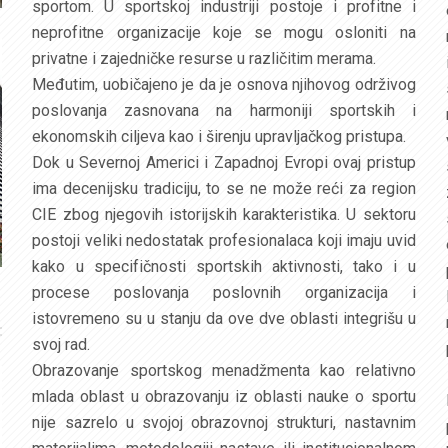
sportom. U sportskoj industriji postoje i profitne i
neprofitne organizacije koje se mogu osloniti na
privatne i zajedničke resurse u različitim merama.
Međutim, uobičajeno je da je osnova njihovog održivog
poslovanja zasnovana na harmoniji sportskih i
ekonomskih ciljeva kao i širenju upravljačkog pristupa.
Dok u Severnoj Americi i Zapadnoj Evropi ovaj pristup
ima decenijsku tradiciju, to se ne može reći za region
CIE zbog njegovih istorijskih karakteristika. U sektoru
postoji veliki nedostatak profesionalaca koji imaju uvid
kako u specifičnosti sportskih aktivnosti, tako i u
procese poslovanja poslovnih organizacija i
istovremeno su u stanju da ove dve oblasti integrišu u
svoj rad.
Obrazovanje sportskog menadžmenta kao relativno
mlada oblast u obrazovanju iz oblasti nauke o sportu
nije sazrelo u svojoj obrazovnoj strukturi, nastavnim