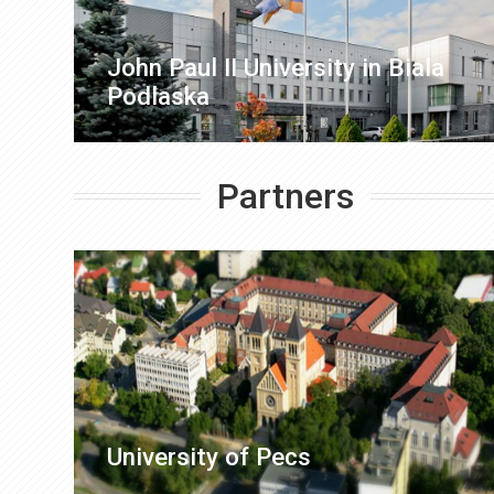
John Paul II University in Biala
Podlaska
Partners
University of Pecs