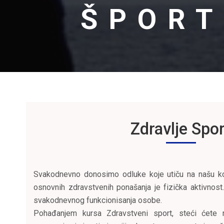
ŠPORT
Zdravlje Spo
Svakodnevno donosimo odluke koje utiču na našu kond
osnovnih zdravstvenih ponašanja je fizička aktivnost
svakodnevnog funkcionisanja osobe.
Pohađanjem kursa Zdravstveni sport, steći ćete na