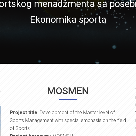
portskog menadžmenta sa poseb
Ekonomika sporta
MOSMEN
Project title:
Development of the Master level of
Sports Management with special emphasis on the field
of Sports