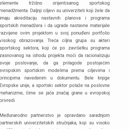
elemente tržišno orijentisanog sportskog
menadžmenta. Daljnji ciljevi su univerziteti koji žele da
imaju akreditaciju nastavnih planova i programa
sportskih menadžera i da ugrade nastavne materijale
razvijene ovim projektom u svoj ponuđeni portfolio
visokog obrazovanja. Treća ciljna grupa su akteri
sportskog sektora, koji će po završetku programa
zasnovanog na ishodu projekta moći da racionalizuju
svoje poslovanje, da ga prilagode postojećim
evropskim sportskim modelima prema ciljevima i
principima navedenim u dokumentu. Bele knjige
Evropske unije, a sportski sektor polaže na poslovne
mehanizme, čime se jača značaj grane u evropskoj
privredi.
Međunarodno partnerstvo je opravdano saradnjom
partnerskih univerzitetskih stručnjaka, koji su visoko