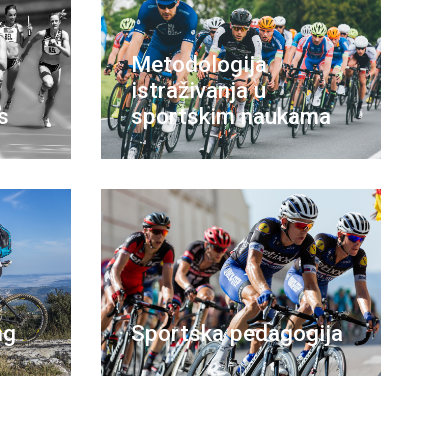
Metodologija
istraživanja u
s
sportskim naukama
ng
Sportska pedagogija