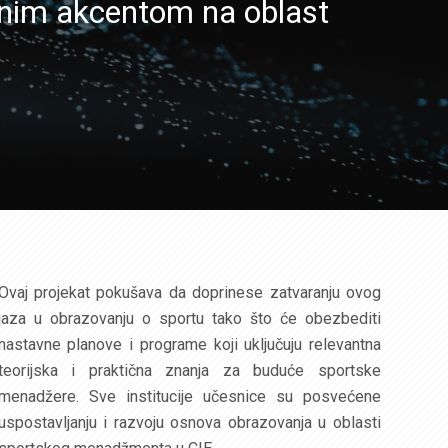
nim akcentom na oblast
Ovaj projekat pokušava da doprinese zatvaranju ovog
jaza u obrazovanju o sportu tako što će obezbediti
nastavne planove i programe koji uključuju relevantna
teorijska i praktična znanja za buduće sportske
menadžere. Sve institucije učesnice su posvećene
uspostavljanju i razvoju osnova obrazovanja u oblasti