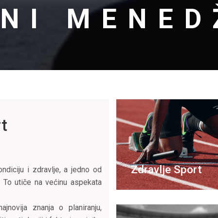
NI MENE
rt
Zdravlje Sport
iciju i zdravlje, a jedno od
. To utiče na većinu aspekata
jnovija znanja o planiranju,