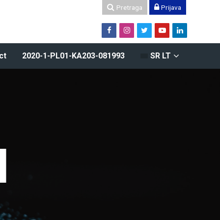
Pretraga
Prijava
ct
2020-1-PL01-KA203-081993
SR LT
N